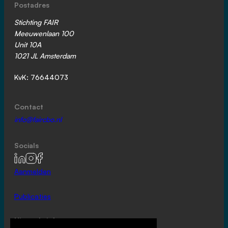
Postadres
Stichting FAIR
Meeuwenlaan 100
Unit 10A
1021 JL Amsterdam
KvK: 76644073
Contact
info@faircbo.nl
Socials
Aanmelden
Publicaties
Nieuwsbrief