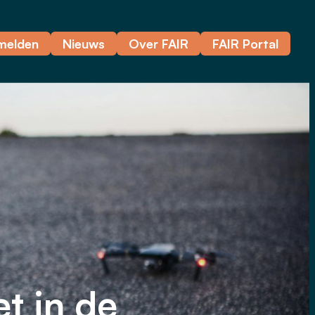
melden
Nieuws
Over FAIR
FAIR Portal
et in de