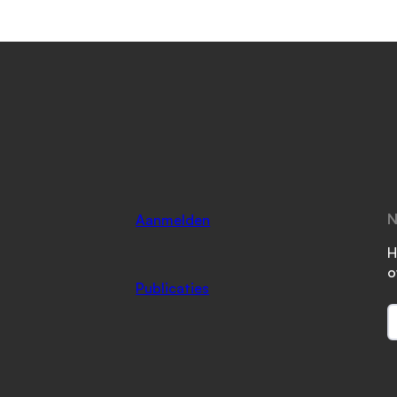
N
Aanmelden
H
o
Publicaties