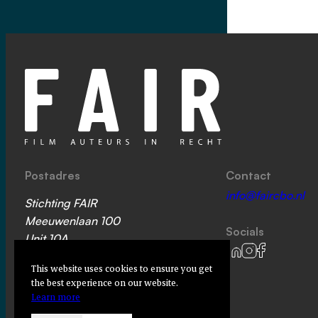
Postadres
Contact
info@faircbo.nl
Stichting FAIR
Meeuwenlaan 100
Socials
Unit 10A
1021 JL Amsterdam
This website uses cookies to ensure you get
the best experience on our website.
KvK: 76644073
Learn more